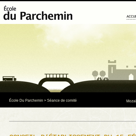
ACCU
École Du Parchemin
>
Séance de comité
Mozaï