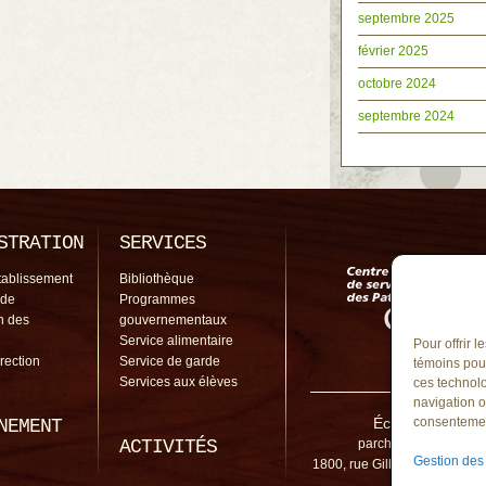
septembre 2025
février 2025
octobre 2024
septembre 2024
STRATION
SERVICES
tablissement
Bibliothèque
 de
Programmes
on des
gouvernementaux
Service alimentaire
Pour offrir 
irection
Service de garde
témoins pour
Services aux élèves
ces technolo
navigation o
École Du Parch
consentement
NEMENT
ACTIVITÉS
parchemin@cssp.gou
Gestion des
1800, rue Gilbert-Martel, Ca
J3L 7N9