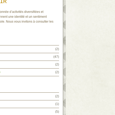
IR
onnée d’activités diversifiées et
nnent une identité et un sentiment
ole. Nous vous invitons à consulter les
(2)
(47)
(2)
e
(2)
(2)
(1)
(5)