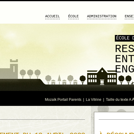
ACCUEIL
ÉCOLE
ADMINISTRATION
ENSE
ÉCOLE 
RE
EN
EN
Mozaïk Portail Parents
|
La Vitrine
| Taille du texte
A