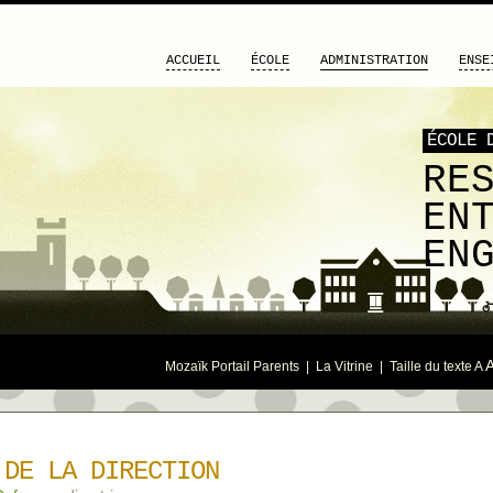
ACCUEIL
ÉCOLE
ADMINISTRATION
ENSE
ÉCOLE 
RE
EN
EN
Mozaïk Portail Parents
|
La Vitrine
| Taille du texte
A
 DE LA DIRECTION