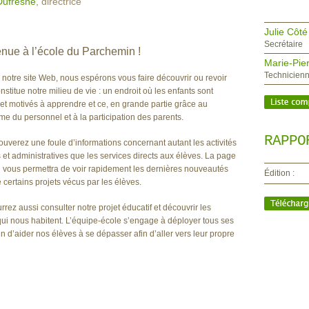
Dufresne
, directrice
Julie Côté
Secrétaire
nue à l’école du Parchemin !
Marie-Pie
Technicien
s notre site Web, nous espérons vous faire découvrir ou revoir
nstitue notre milieu de vie : un endroit où les enfants sont
et motivés à apprendre et ce, en grande partie grâce au
e du personnel et à la participation des parents.
RAPPO
rouverez une foule d’informations concernant autant les activités
s et administratives que les services directs aux élèves. La page
l vous permettra de voir rapidement les dernières nouveautés
Édition :
 certains projets vécus par les élèves.
rez aussi consulter notre projet éducatif et découvrir les
qui nous habitent. L’équipe-école s’engage à déployer tous ses
fin d’aider nos élèves à se dépasser afin d’aller vers leur propre