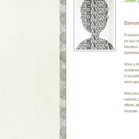
Josée 
Bienve
À traver
ce qui co
heureux 
dynamism
Vous y t
scolaire
d’accuei
ainsi que
Vous pour
valeurs 
efforts a
réussite.