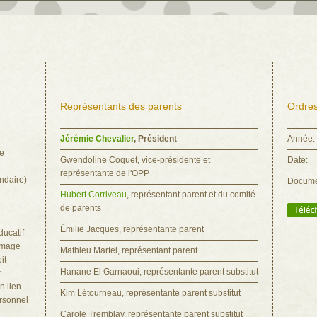
Représentants des parents
Ordres
Jérémie Chevalier
, Président
Année:
me
Gwendoline Coquet, vice-présidente et
Date:
représentante de l'OPP
ndaire)
Docume
Hubert Corriveau
, représentant parent et du comité
de parents
Émilie Jacques, représentante parent
ucatif
’image
Mathieu Martel, représentant parent
it
Hanane El Garnaoui, représentante parent substitut
r
n lien
Kim Létourneau, représentante parent substitut
ersonnel
Carole Tremblay, représentante parent substitut