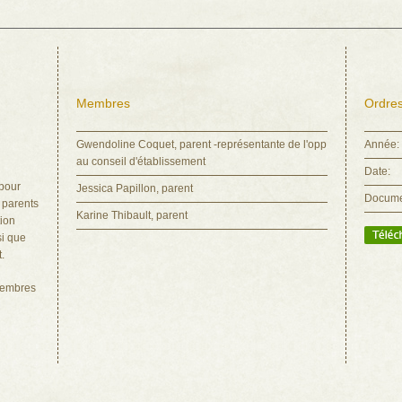
Membres
Ordres
Gwendoline Coquet, parent -représentante de l'opp
Année:
au conseil d'établissement
Date:
 pour
Jessica Papillon, parent
Docume
 parents
Karine Thibault, parent
tion
si que
.
 membres