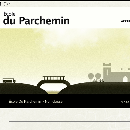
[…]" />
ACCU
École Du Parchemin
> Non classé
Mozaï