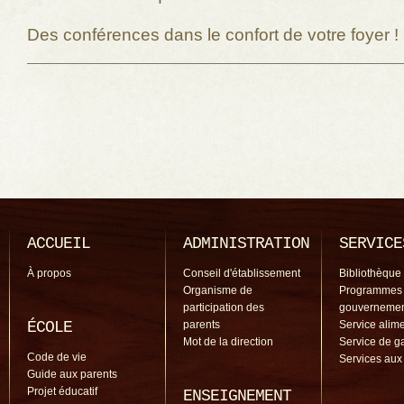
Des conférences dans le confort de votre foyer !
Navigation des articles
ACCUEIL
ADMINISTRATION
SERVICE
À propos
Conseil d'établissement
Bibliothèque
Organisme de
Programmes
participation des
gouverneme
ÉCOLE
parents
Service alime
Mot de la direction
Service de g
Code de vie
Services aux
Guide aux parents
Projet éducatif
ENSEIGNEMENT