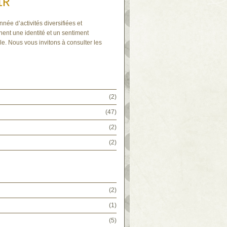
IR
nnée d’activités diversifiées et
nent une identité et un sentiment
e. Nous vous invitons à consulter les
(2)
(47)
(2)
(2)
(2)
(1)
(5)