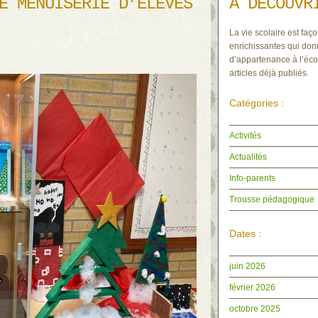
E MENUISERIE D’ÉLÈVES
À DÉCOUVR
La vie scolaire est faço
enrichissantes qui don
d’appartenance à l’écol
articles déjà publiés.
Catégories :
Activités
Actualités
Info-parents
Trousse pédagogique
Dates :
juin 2026
février 2026
octobre 2025