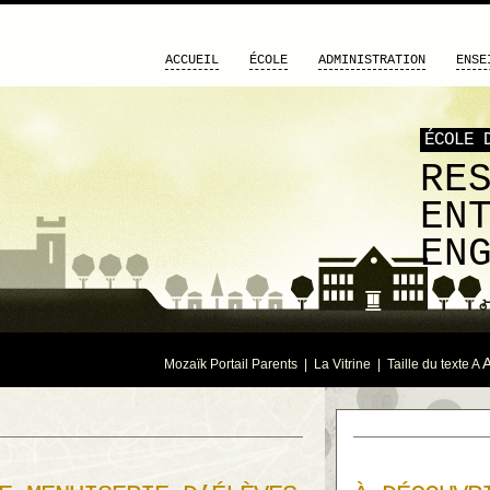
ACCUEIL
ÉCOLE
ADMINISTRATION
ENSE
ÉCOLE 
RE
EN
EN
Mozaïk Portail Parents
|
La Vitrine
| Taille du texte
A