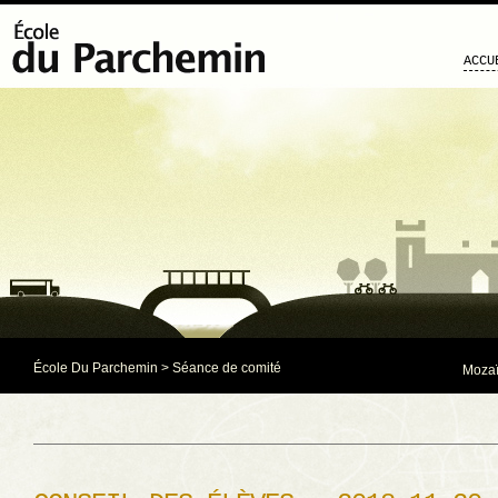
ACCU
École Du Parchemin
>
Séance de comité
Mozaï