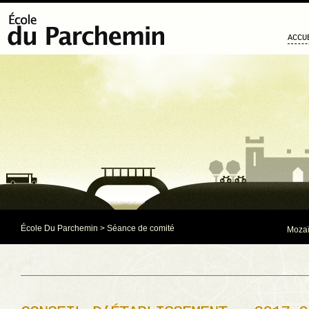
ACCU
École Du Parchemin
>
Séance de comité
Mozaï