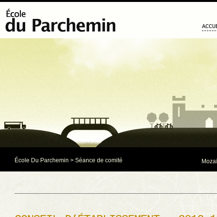
ACCU
École Du Parchemin
>
Séance de comité
Mozaï